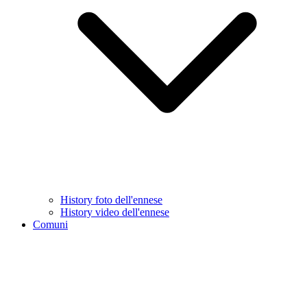
History foto dell'ennese
History video dell'ennese
Comuni