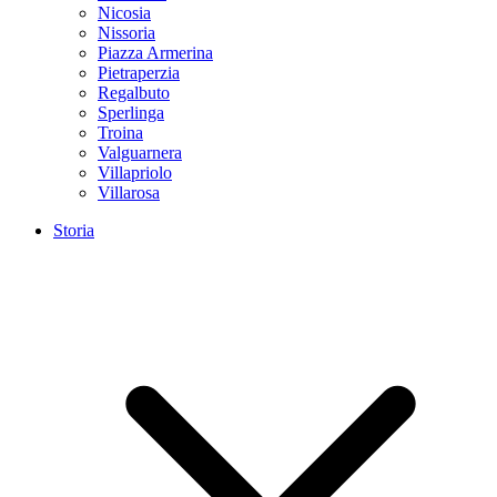
Nicosia
Nissoria
Piazza Armerina
Pietraperzia
Regalbuto
Sperlinga
Troina
Valguarnera
Villapriolo
Villarosa
Storia