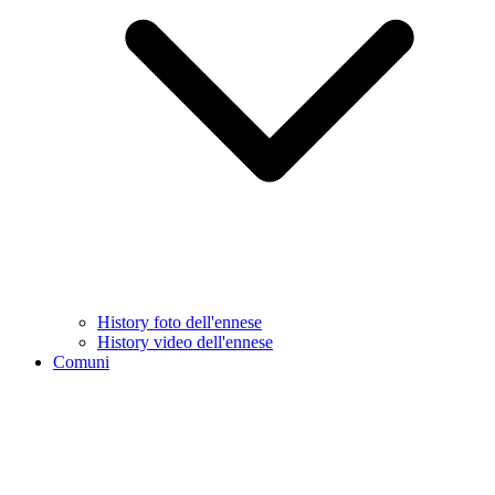
History foto dell'ennese
History video dell'ennese
Comuni