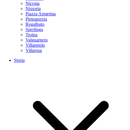
Nicosia
Nissoria
Piazza Armerina
Pietraperzia
Regalbuto
Sperlinga
Troina
Valguarnera
Villapriolo
Villarosa
Storia