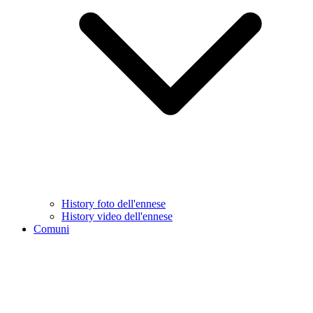
History foto dell'ennese
History video dell'ennese
Comuni