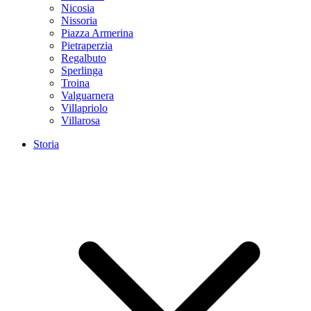
Nicosia
Nissoria
Piazza Armerina
Pietraperzia
Regalbuto
Sperlinga
Troina
Valguarnera
Villapriolo
Villarosa
Storia