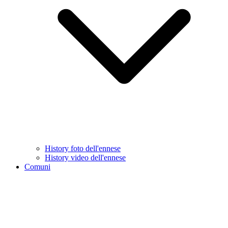
History foto dell'ennese
History video dell'ennese
Comuni