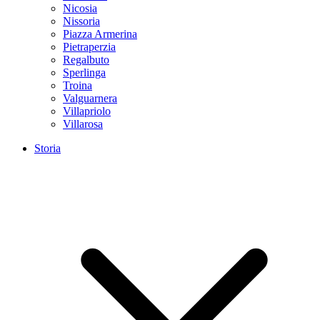
Nicosia
Nissoria
Piazza Armerina
Pietraperzia
Regalbuto
Sperlinga
Troina
Valguarnera
Villapriolo
Villarosa
Storia