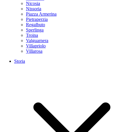
Nicosia
Nissoria
Piazza Armerina
Pietraperzia
Regalbuto
Sperlinga
Troina
Valguarnera
Villapriolo
Villarosa
Storia