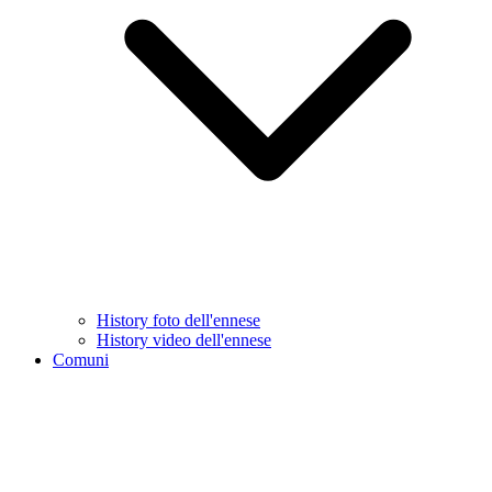
History foto dell'ennese
History video dell'ennese
Comuni