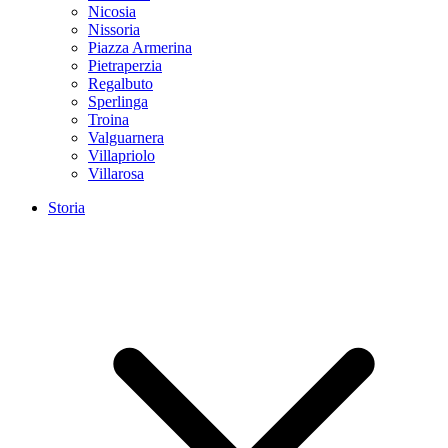
Nicosia
Nissoria
Piazza Armerina
Pietraperzia
Regalbuto
Sperlinga
Troina
Valguarnera
Villapriolo
Villarosa
Storia