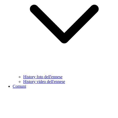
History foto dell'ennese
History video dell'ennese
Comuni