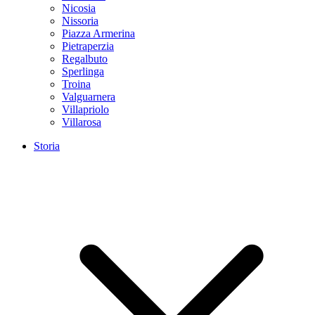
Nicosia
Nissoria
Piazza Armerina
Pietraperzia
Regalbuto
Sperlinga
Troina
Valguarnera
Villapriolo
Villarosa
Storia