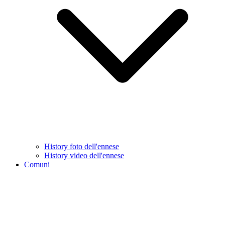
History foto dell'ennese
History video dell'ennese
Comuni