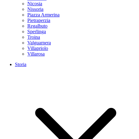
Nicosia
Nissoria
Piazza Armerina
Pietraperzia
Regalbuto
Sperlinga
Troina
Valguarnera
Villapriolo
Villarosa
Storia