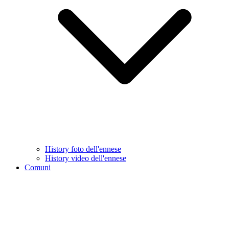
History foto dell'ennese
History video dell'ennese
Comuni