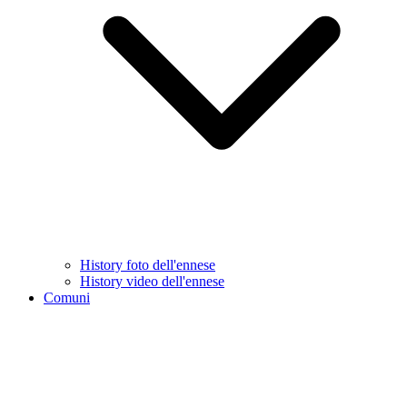
History foto dell'ennese
History video dell'ennese
Comuni