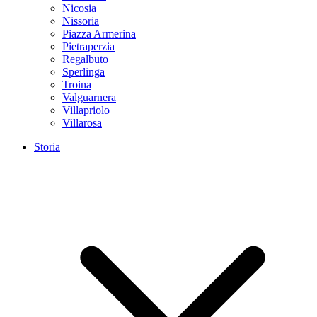
Nicosia
Nissoria
Piazza Armerina
Pietraperzia
Regalbuto
Sperlinga
Troina
Valguarnera
Villapriolo
Villarosa
Storia