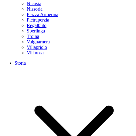
Nicosia
Nissoria
Piazza Armerina
Pietraperzia
Regalbuto
Sperlinga
Troina
Valguarnera
Villapriolo
Villarosa
Storia