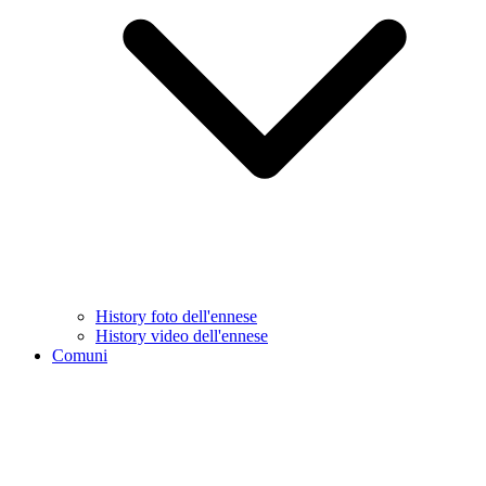
History foto dell'ennese
History video dell'ennese
Comuni