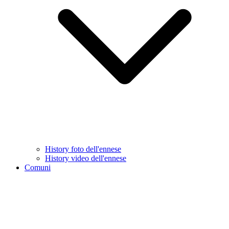
History foto dell'ennese
History video dell'ennese
Comuni