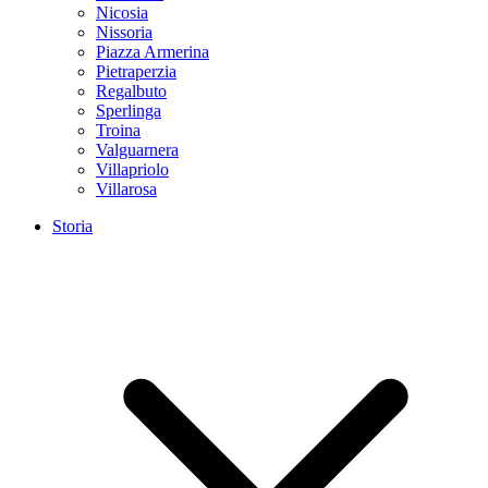
Nicosia
Nissoria
Piazza Armerina
Pietraperzia
Regalbuto
Sperlinga
Troina
Valguarnera
Villapriolo
Villarosa
Storia