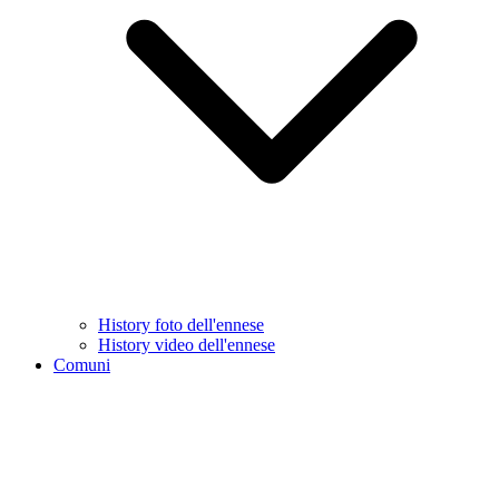
History foto dell'ennese
History video dell'ennese
Comuni