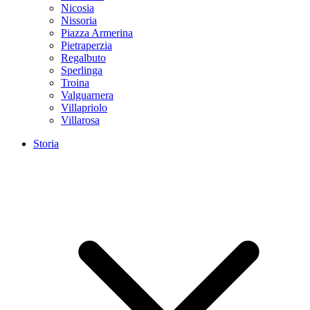
Nicosia
Nissoria
Piazza Armerina
Pietraperzia
Regalbuto
Sperlinga
Troina
Valguarnera
Villapriolo
Villarosa
Storia