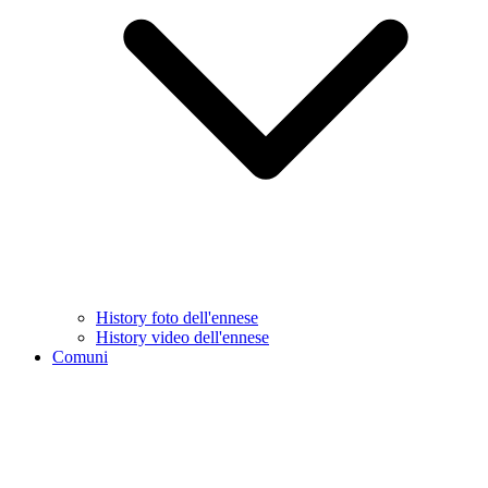
History foto dell'ennese
History video dell'ennese
Comuni