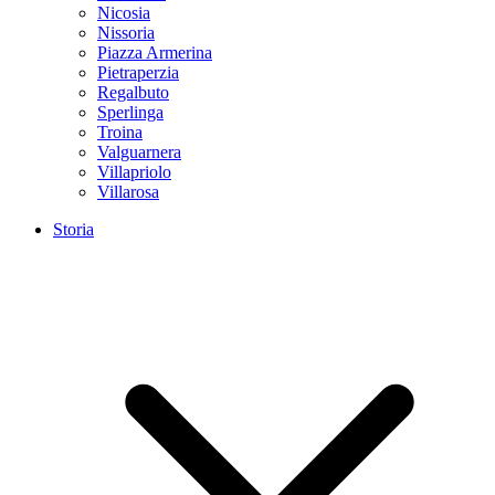
Nicosia
Nissoria
Piazza Armerina
Pietraperzia
Regalbuto
Sperlinga
Troina
Valguarnera
Villapriolo
Villarosa
Storia