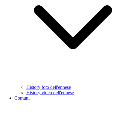
History foto dell'ennese
History video dell'ennese
Comuni