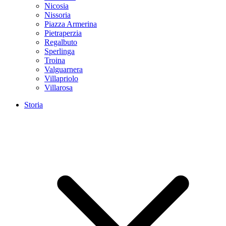
Nicosia
Nissoria
Piazza Armerina
Pietraperzia
Regalbuto
Sperlinga
Troina
Valguarnera
Villapriolo
Villarosa
Storia