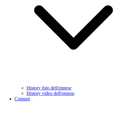
History foto dell'ennese
History video dell'ennese
Comuni