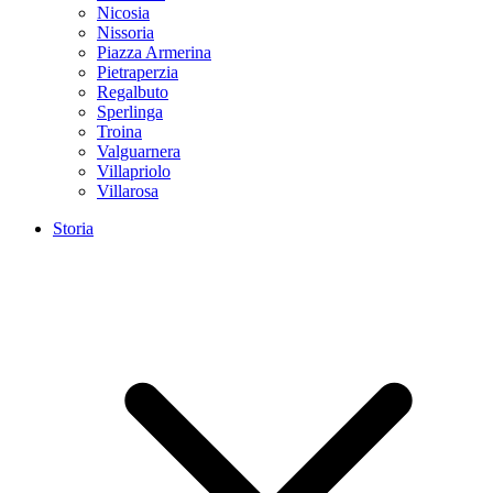
Nicosia
Nissoria
Piazza Armerina
Pietraperzia
Regalbuto
Sperlinga
Troina
Valguarnera
Villapriolo
Villarosa
Storia