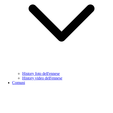
History foto dell'ennese
History video dell'ennese
Comuni