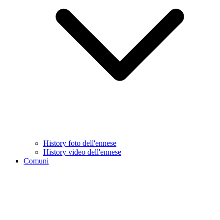
History foto dell'ennese
History video dell'ennese
Comuni