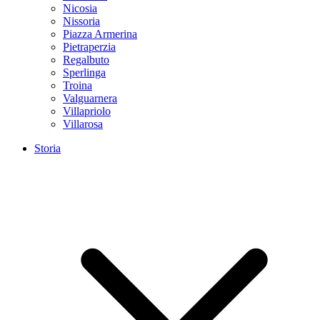
Nicosia
Nissoria
Piazza Armerina
Pietraperzia
Regalbuto
Sperlinga
Troina
Valguarnera
Villapriolo
Villarosa
Storia