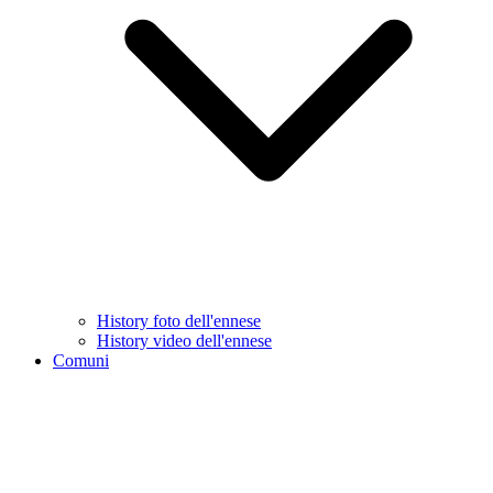
History foto dell'ennese
History video dell'ennese
Comuni