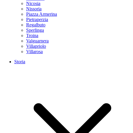
Nicosia
Nissoria
Piazza Armerina
Pietraperzia
Regalbuto
Sperlinga
Troina
Valguarnera
Villapriolo
Villarosa
Storia