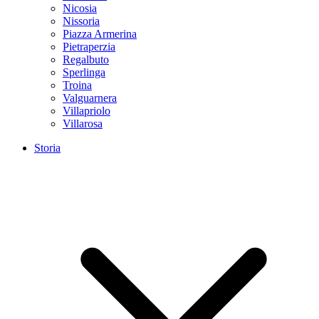
Nicosia
Nissoria
Piazza Armerina
Pietraperzia
Regalbuto
Sperlinga
Troina
Valguarnera
Villapriolo
Villarosa
Storia