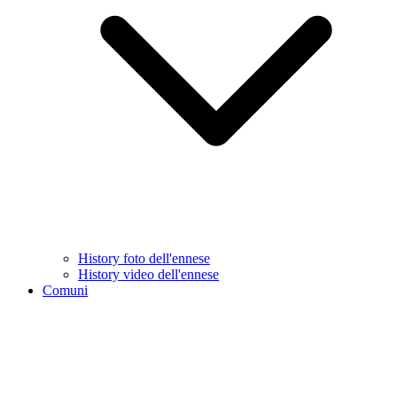
History foto dell'ennese
History video dell'ennese
Comuni