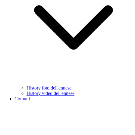
History foto dell'ennese
History video dell'ennese
Comuni