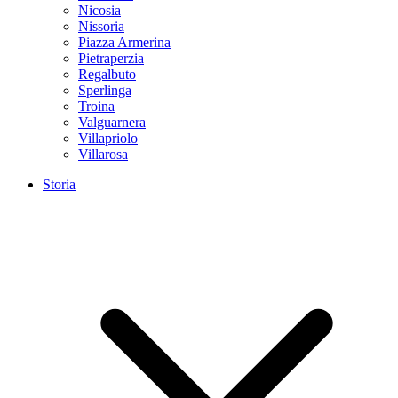
Nicosia
Nissoria
Piazza Armerina
Pietraperzia
Regalbuto
Sperlinga
Troina
Valguarnera
Villapriolo
Villarosa
Storia