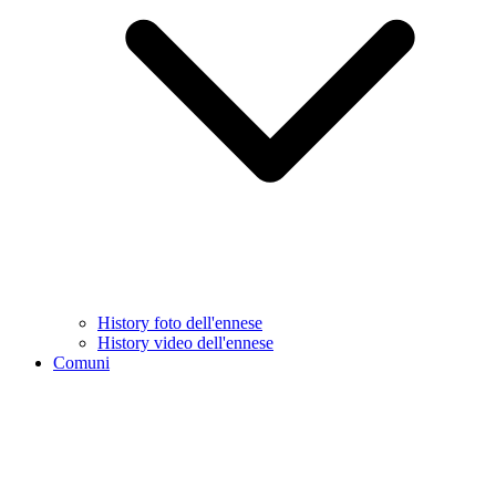
History foto dell'ennese
History video dell'ennese
Comuni