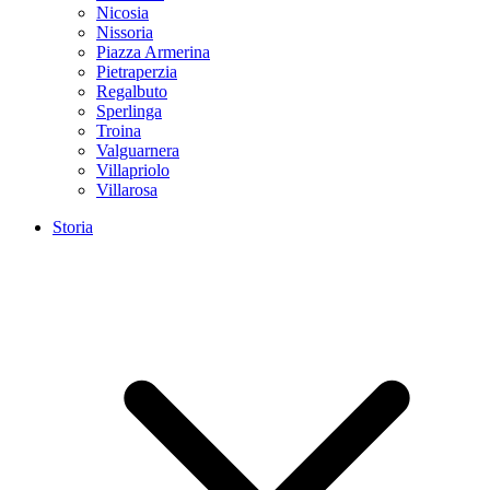
Nicosia
Nissoria
Piazza Armerina
Pietraperzia
Regalbuto
Sperlinga
Troina
Valguarnera
Villapriolo
Villarosa
Storia