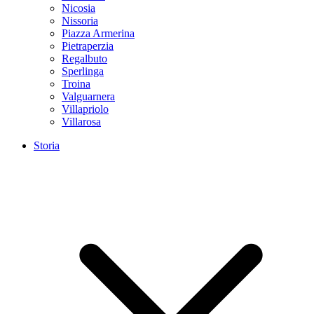
Nicosia
Nissoria
Piazza Armerina
Pietraperzia
Regalbuto
Sperlinga
Troina
Valguarnera
Villapriolo
Villarosa
Storia