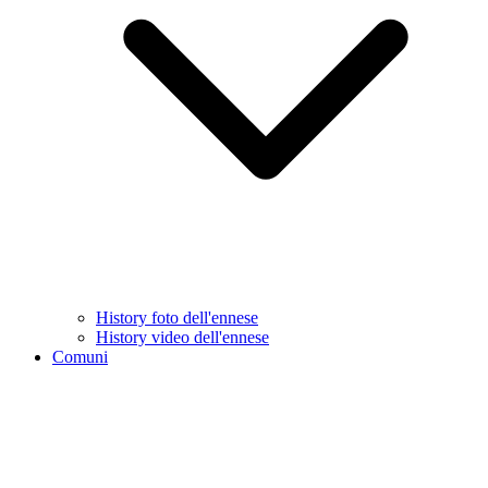
History foto dell'ennese
History video dell'ennese
Comuni