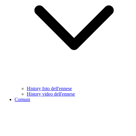
History foto dell'ennese
History video dell'ennese
Comuni