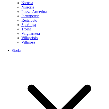
Nicosia
Nissoria
Piazza Armerina
Pietraperzia
Regalbuto
Sperlinga
Troina
Valguarnera
Villapriolo
Villarosa
Storia