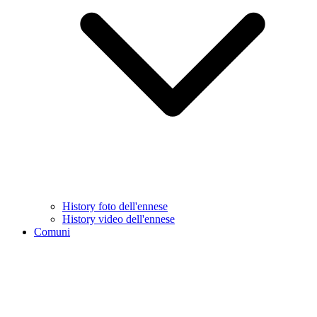
History foto dell'ennese
History video dell'ennese
Comuni