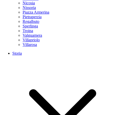
Nicosia
Nissoria
Piazza Armerina
Pietraperzia
Regalbuto
Sperlinga
Troina
Valguarnera
Villapriolo
Villarosa
Storia