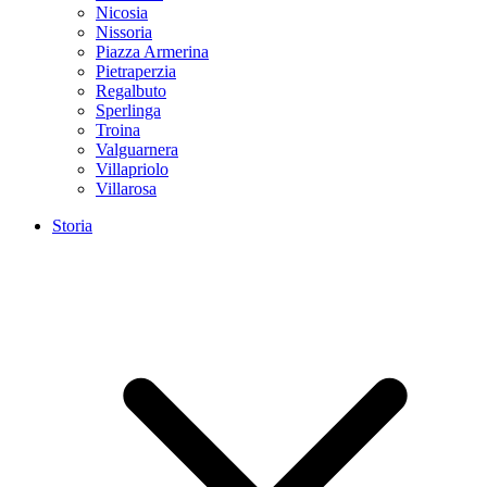
Nicosia
Nissoria
Piazza Armerina
Pietraperzia
Regalbuto
Sperlinga
Troina
Valguarnera
Villapriolo
Villarosa
Storia