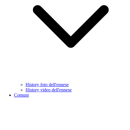
History foto dell'ennese
History video dell'ennese
Comuni