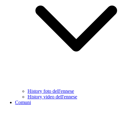
History foto dell'ennese
History video dell'ennese
Comuni