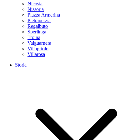
Nicosia
Nissoria
Piazza Armerina
Pietraperzia
Regalbuto
Sperlinga
Troina
Valguarnera
Villapriolo
Villarosa
Storia