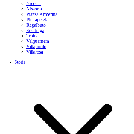
Nicosia
Nissoria
Piazza Armerina
Pietraperzia
Regalbuto
Sperlinga
Troina
Valguarnera
Villapriolo
Villarosa
Storia