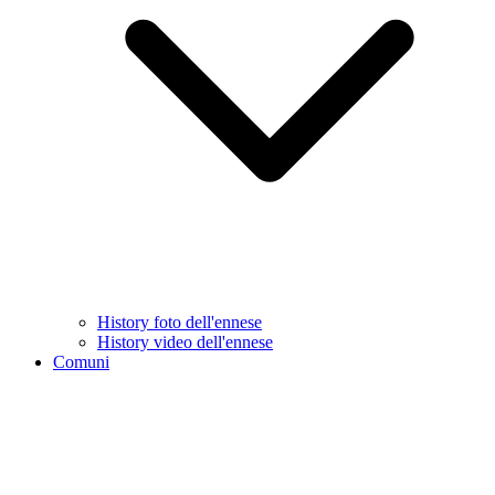
History foto dell'ennese
History video dell'ennese
Comuni