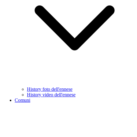
History foto dell'ennese
History video dell'ennese
Comuni