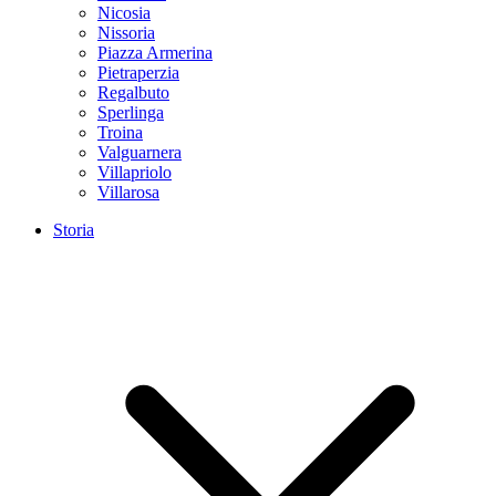
Nicosia
Nissoria
Piazza Armerina
Pietraperzia
Regalbuto
Sperlinga
Troina
Valguarnera
Villapriolo
Villarosa
Storia