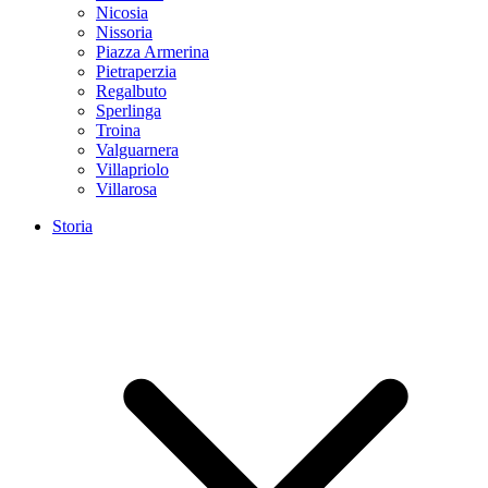
Nicosia
Nissoria
Piazza Armerina
Pietraperzia
Regalbuto
Sperlinga
Troina
Valguarnera
Villapriolo
Villarosa
Storia