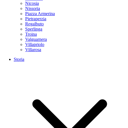
Nicosia
Nissoria
Piazza Armerina
Pietraperzia
Regalbuto
Sperlinga
Troina
Valguarnera
Villapriolo
Villarosa
Storia