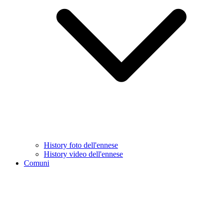
History foto dell'ennese
History video dell'ennese
Comuni