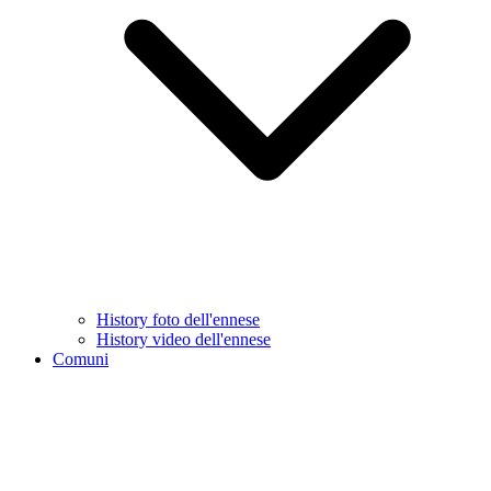
History foto dell'ennese
History video dell'ennese
Comuni