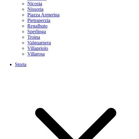
Nicosia
Nissoria
Piazza Armerina
Pietraperzia
Regalbuto
Sperlinga
Troina
Valguarnera
Villapriolo
Villarosa
Storia