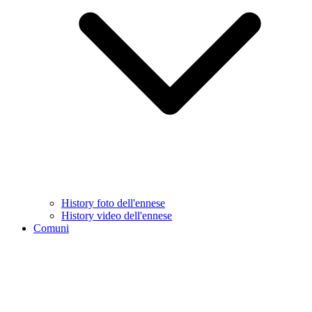
History foto dell'ennese
History video dell'ennese
Comuni