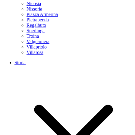
Nicosia
Nissoria
Piazza Armerina
Pietraperzia
Regalbuto
Sperlinga
Troina
Valguarnera
Villapriolo
Villarosa
Storia