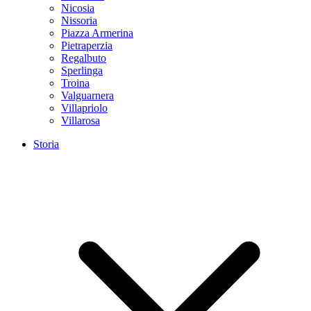
Nicosia
Nissoria
Piazza Armerina
Pietraperzia
Regalbuto
Sperlinga
Troina
Valguarnera
Villapriolo
Villarosa
Storia