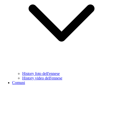
History foto dell'ennese
History video dell'ennese
Comuni