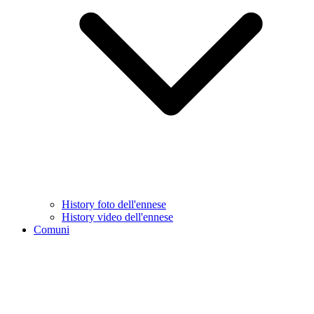
History foto dell'ennese
History video dell'ennese
Comuni