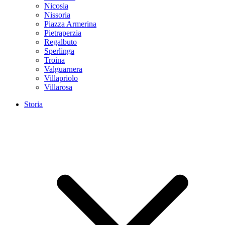
Nicosia
Nissoria
Piazza Armerina
Pietraperzia
Regalbuto
Sperlinga
Troina
Valguarnera
Villapriolo
Villarosa
Storia