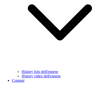
History foto dell'ennese
History video dell'ennese
Comuni