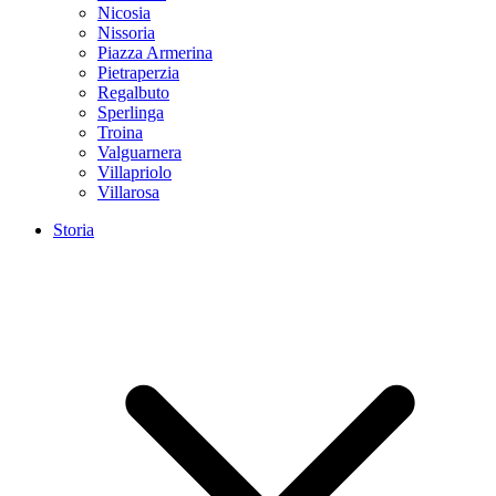
Nicosia
Nissoria
Piazza Armerina
Pietraperzia
Regalbuto
Sperlinga
Troina
Valguarnera
Villapriolo
Villarosa
Storia