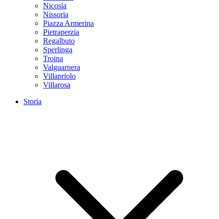
Nicosia
Nissoria
Piazza Armerina
Pietraperzia
Regalbuto
Sperlinga
Troina
Valguarnera
Villapriolo
Villarosa
Storia