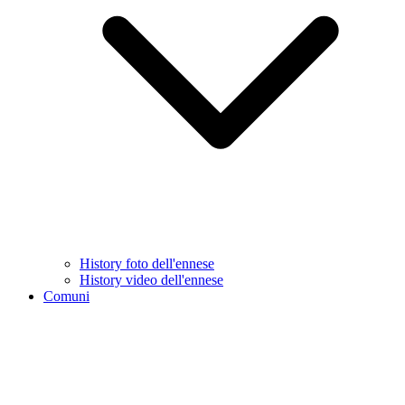
History foto dell'ennese
History video dell'ennese
Comuni