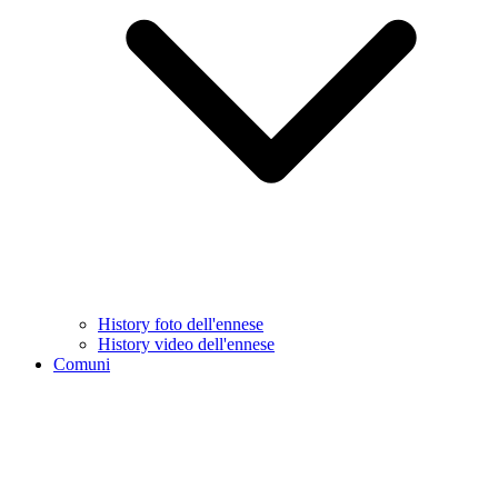
History foto dell'ennese
History video dell'ennese
Comuni