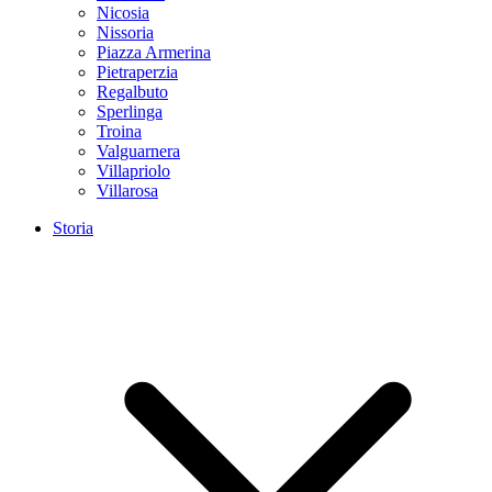
Nicosia
Nissoria
Piazza Armerina
Pietraperzia
Regalbuto
Sperlinga
Troina
Valguarnera
Villapriolo
Villarosa
Storia