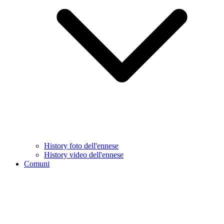
History foto dell'ennese
History video dell'ennese
Comuni