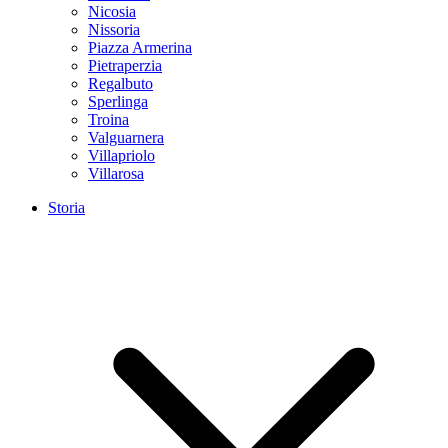
Nicosia
Nissoria
Piazza Armerina
Pietraperzia
Regalbuto
Sperlinga
Troina
Valguarnera
Villapriolo
Villarosa
Storia