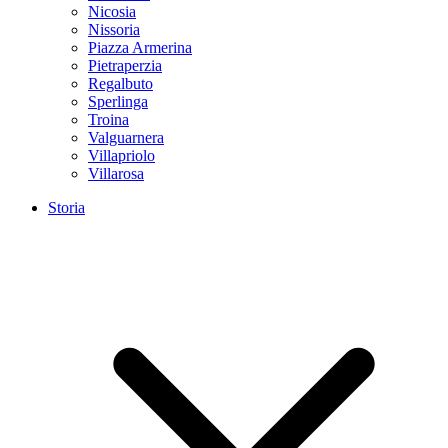
Nicosia
Nissoria
Piazza Armerina
Pietraperzia
Regalbuto
Sperlinga
Troina
Valguarnera
Villapriolo
Villarosa
Storia