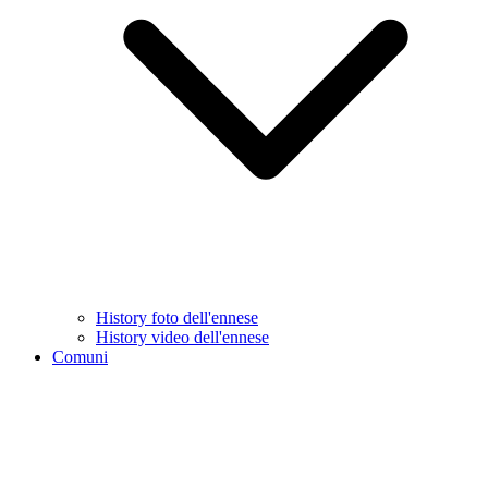
History foto dell'ennese
History video dell'ennese
Comuni