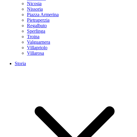
Nicosia
Nissoria
Piazza Armerina
Pietraperzia
Regalbuto
Sperlinga
Troina
Valguarnera
Villapriolo
Villarosa
Storia