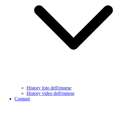
History foto dell'ennese
History video dell'ennese
Comuni