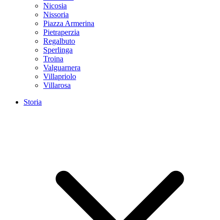
Nicosia
Nissoria
Piazza Armerina
Pietraperzia
Regalbuto
Sperlinga
Troina
Valguarnera
Villapriolo
Villarosa
Storia