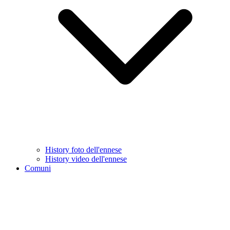
History foto dell'ennese
History video dell'ennese
Comuni