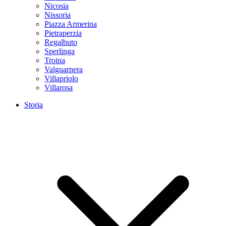
Nicosia
Nissoria
Piazza Armerina
Pietraperzia
Regalbuto
Sperlinga
Troina
Valguarnera
Villapriolo
Villarosa
Storia