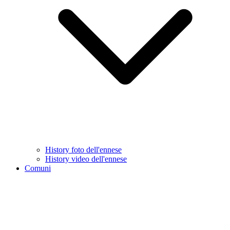
History foto dell'ennese
History video dell'ennese
Comuni