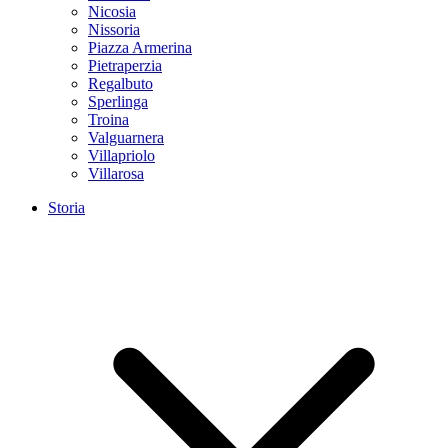
Nicosia
Nissoria
Piazza Armerina
Pietraperzia
Regalbuto
Sperlinga
Troina
Valguarnera
Villapriolo
Villarosa
Storia