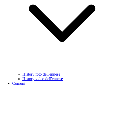
History foto dell'ennese
History video dell'ennese
Comuni