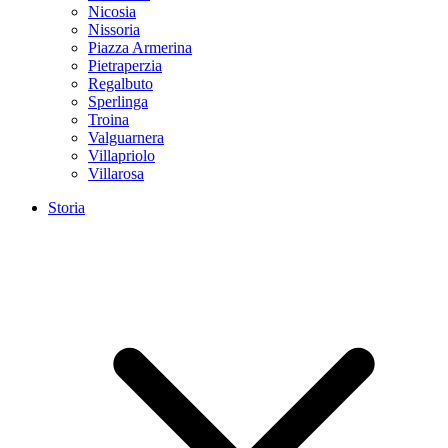
Nicosia
Nissoria
Piazza Armerina
Pietraperzia
Regalbuto
Sperlinga
Troina
Valguarnera
Villapriolo
Villarosa
Storia