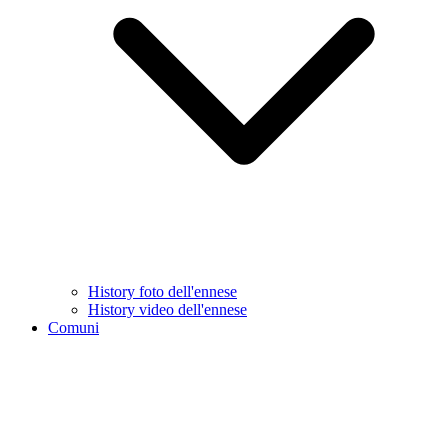
History foto dell'ennese
History video dell'ennese
Comuni