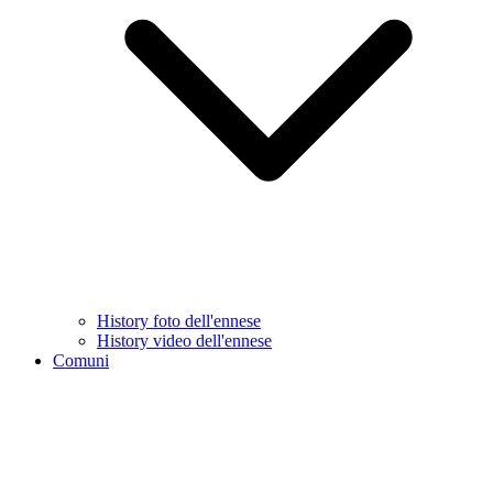
History foto dell'ennese
History video dell'ennese
Comuni