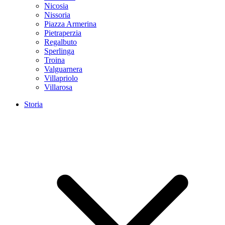
Nicosia
Nissoria
Piazza Armerina
Pietraperzia
Regalbuto
Sperlinga
Troina
Valguarnera
Villapriolo
Villarosa
Storia