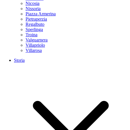
Nicosia
Nissoria
Piazza Armerina
Pietraperzia
Regalbuto
Sperlinga
Troina
Valguarnera
Villapriolo
Villarosa
Storia