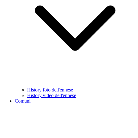
History foto dell'ennese
History video dell'ennese
Comuni