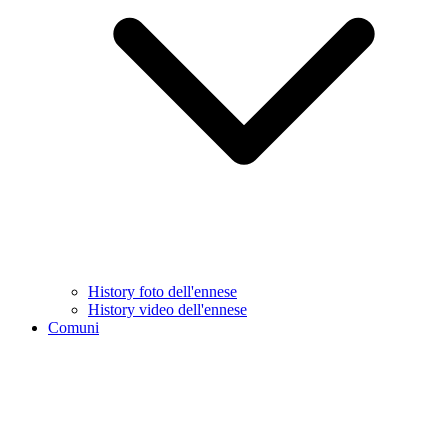
History foto dell'ennese
History video dell'ennese
Comuni