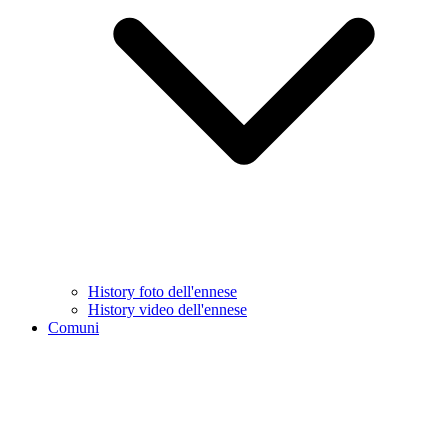
History foto dell'ennese
History video dell'ennese
Comuni