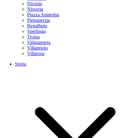
Nicosia
Nissoria
Piazza Armerina
Pietraperzia
Regalbuto
Sperlinga
Troina
Valguarnera
Villapriolo
Villarosa
Storia