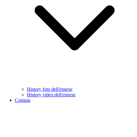
History foto dell'ennese
History video dell'ennese
Comuni