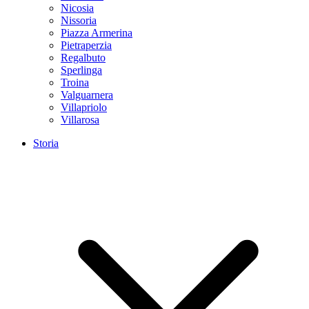
Nicosia
Nissoria
Piazza Armerina
Pietraperzia
Regalbuto
Sperlinga
Troina
Valguarnera
Villapriolo
Villarosa
Storia