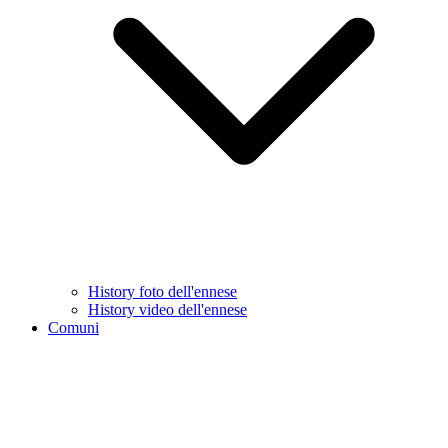
History foto dell'ennese
History video dell'ennese
Comuni