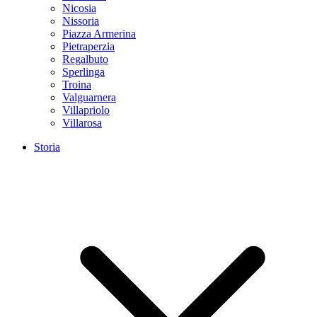
Nicosia
Nissoria
Piazza Armerina
Pietraperzia
Regalbuto
Sperlinga
Troina
Valguarnera
Villapriolo
Villarosa
Storia